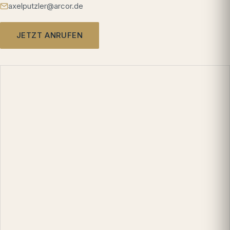
axelputzler@arcor.de
JETZT ANRUFEN