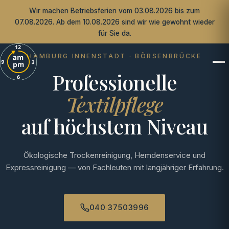
Wir machen Betriebsferien vom 03.08.2026 bis zum
07.08.2026. Ab dem 10.08.2026 sind wir wie gewohnt wieder
für Sie da.
HAMBURG INNENSTADT · BÖRSENBRÜCKE
Professionelle
Textilpflege
auf höchstem Niveau
Ökologische Trockenreinigung, Hemdenservice und
Expressreinigung —
von Fachleuten mit langjähriger Erfahrung.
040 37503996